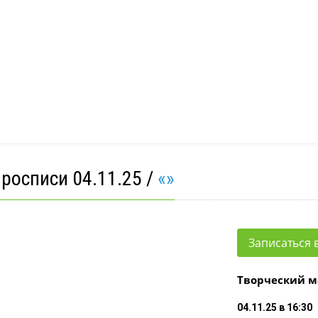
а
Школа рукодельниц
пед. Развитие речи
Эстрадный вокал
ер-класс
отовка к школе
росписи 04.11.25 /
«»
Записаться в
Творческий м
04.11.25 в 16:30