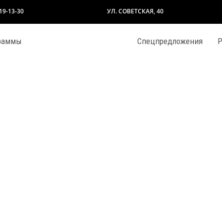
319-13-30
УЛ. СОВЕТСКАЯ, 40
раммы
Спецпредложения
Р
ОДЛЕНКА
ПРОГРАММЫ ДЛЯ ВЗРОСЛЫХ
ИКУЛЫ с Happy
Современная и классическая хореография
а и чтение
Стратегическая игра ГО
батика
Фортепиано/Синтезатор
ийский язык
Художественная студия для дошкольников
а / укулеле
Художественная студия для школьников
Р
ШАФФЛ
играфия
Шахматы