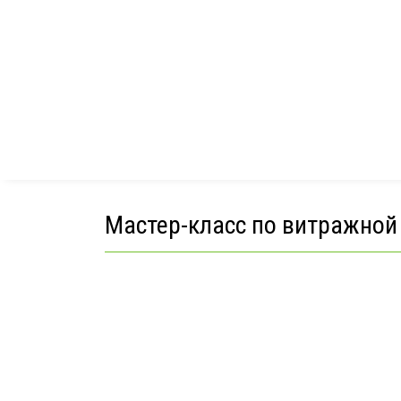
Лепк
Лого
Маст
Подг
Мастер-класс по витражной 