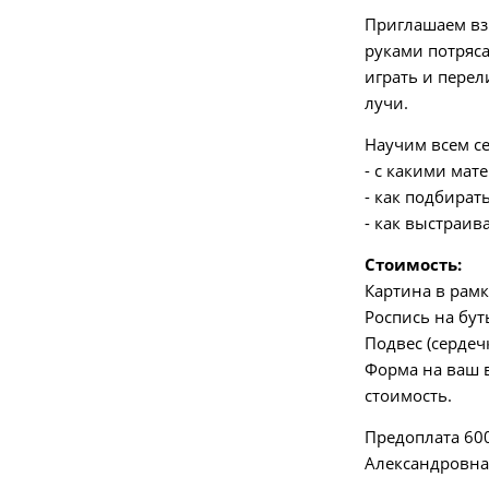
Приглашаем взр
руками потряса
играть и перел
лучи.
Научим всем се
- с какими мат
- как подбират
- как выстраив
Стоимость:
Картина в рамк
Роспись на бут
Подвес (сердечк
Форма на ваш 
стоимость.
Предоплата 600 
Александровна