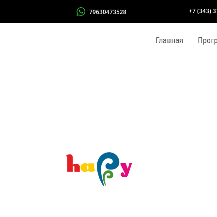
+7 (343) 
79630473528
Главная
Прог
!!ПР
!КАН
Азбук
Акро
Англ
Гитар
К-РО
Калл