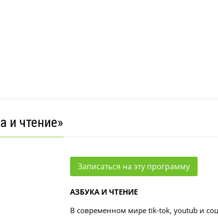
а
Школа рукодельниц
пед. Развитие речи
Эстрадный вокал
ер-класс
отовка к школе
а и чтение»
Записаться на эту программу
АЗБУКА И ЧТЕНИЕ
В современном мире tik-tok, youtub и с