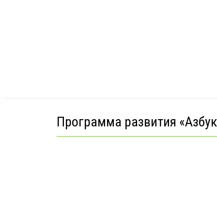
Лепк
Лого
Маст
Подг
Программа развития «Азбук