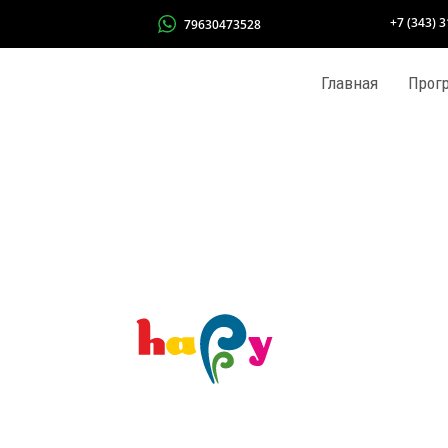
+7 (343) 
79630473528
Главная
Прог
!!ПР
!КАН
Азбук
Акро
Англ
Гитар
К-РО
Калл