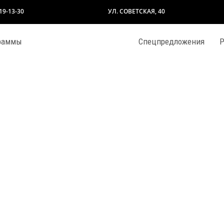
319-13-30
УЛ. СОВЕТСКАЯ, 40
раммы
Спецпредложения
Р
ОДЛЕНКА
ПРОГРАММЫ ДЛЯ ВЗРОСЛЫХ
ИКУЛЫ с Happy
Современная и классическая хореография
а и чтение
Стратегическая игра ГО
батика
Фортепиано/Синтезатор
ийский язык
Художественная студия для дошкольников
а / укулеле
Художественная студия для школьников
Р
ШАФФЛ
играфия
Шахматы