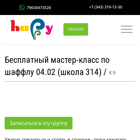
+7 (343) 319-13-30
79630473528
ЗВОНОК
Бесплатный мастер-класс по
шаффлу 04.02 (школа 314) /
«»
Записаться в эту группу
Хватит стесняться и стоять в стороне - пора зажигать