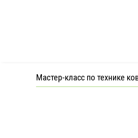
Лепк
Лого
Маст
Подг
Мастер-класс по технике ко