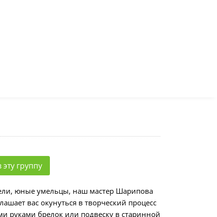
 эту группу
ели, юные умельцы, наш мастер Шарипова
лашает вас окунуться в творческий процесс
ми руками брелок или подвеску в старинной