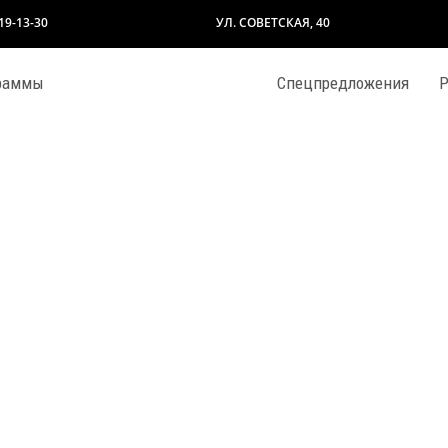
319-13-30
УЛ. СОВЕТСКАЯ, 40
раммы
Спецпредложения
Р
ОДЛЕНКА
ПРОГРАММЫ ДЛЯ ВЗРОСЛЫХ
ИКУЛЫ с Happy
Современная и классическая хореография
а и чтение
Стратегическая игра ГО
батика
Фортепиано/Синтезатор
ийский язык
Художественная студия для дошкольников
а / укулеле
Художественная студия для школьников
Р
ШАФФЛ
играфия
Шахматы