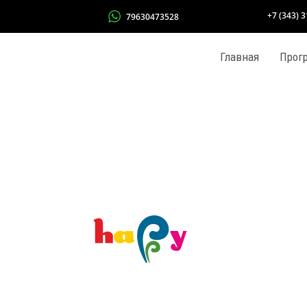
+7 (343) 
79630473528
Главная
Прог
!!ПР
!КАН
Азбук
Акро
Англ
Гитар
К-РО
Калл