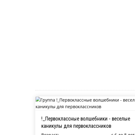
!_Первоклассные волшебники - веселые
каникулы для первоклассников
Возраст:
c 6 до 8 лет