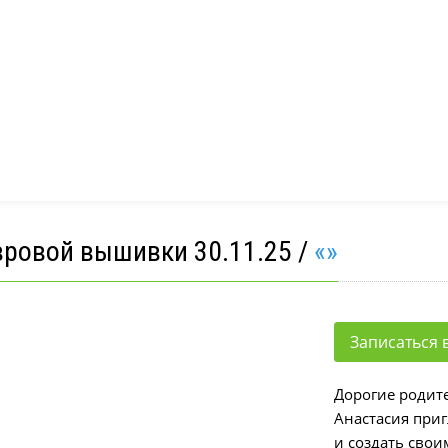
а
Школа рукодельниц
пед. Развитие речи
Эстрадный вокал
ер-класс
отовка к школе
вровой вышивки 30.11.25 /
«»
Записаться в
Дорогие родит
Анастасия приг
и создать свои